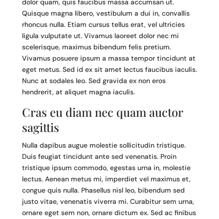
dolor quam, quis faucibus massa accumsan ut.
Quisque magna libero, vestibulum a dui in, convallis
rhoncus nulla. Etiam cursus tellus erat, vel ultricies
ligula vulputate ut. Vivamus laoreet dolor nec mi
scelerisque, maximus bibendum felis pretium.
Vivamus posuere ipsum a massa tempor tincidunt at
eget metus. Sed id ex sit amet lectus faucibus iaculis.
Nunc at sodales leo. Sed gravida ex non eros
hendrerit, at aliquet magna iaculis.
Cras eu diam nec quam auctor
sagittis
Nulla dapibus augue molestie sollicitudin tristique.
Duis feugiat tincidunt ante sed venenatis. Proin
tristique ipsum commodo, egestas urna in, molestie
lectus. Aenean metus mi, imperdiet vel maximus et,
congue quis nulla. Phasellus nisl leo, bibendum sed
justo vitae, venenatis viverra mi. Curabitur sem urna,
ornare eget sem non, ornare dictum ex. Sed ac finibus