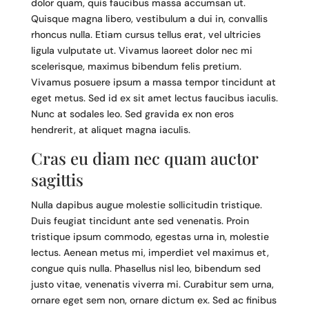
dolor quam, quis faucibus massa accumsan ut.
Quisque magna libero, vestibulum a dui in, convallis
rhoncus nulla. Etiam cursus tellus erat, vel ultricies
ligula vulputate ut. Vivamus laoreet dolor nec mi
scelerisque, maximus bibendum felis pretium.
Vivamus posuere ipsum a massa tempor tincidunt at
eget metus. Sed id ex sit amet lectus faucibus iaculis.
Nunc at sodales leo. Sed gravida ex non eros
hendrerit, at aliquet magna iaculis.
Cras eu diam nec quam auctor
sagittis
Nulla dapibus augue molestie sollicitudin tristique.
Duis feugiat tincidunt ante sed venenatis. Proin
tristique ipsum commodo, egestas urna in, molestie
lectus. Aenean metus mi, imperdiet vel maximus et,
congue quis nulla. Phasellus nisl leo, bibendum sed
justo vitae, venenatis viverra mi. Curabitur sem urna,
ornare eget sem non, ornare dictum ex. Sed ac finibus