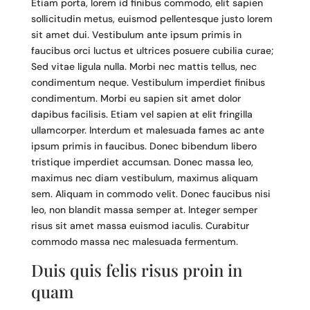
Etiam porta, lorem id finibus commodo, elit sapien
sollicitudin metus, euismod pellentesque justo lorem
sit amet dui. Vestibulum ante ipsum primis in
faucibus orci luctus et ultrices posuere cubilia curae;
Sed vitae ligula nulla. Morbi nec mattis tellus, nec
condimentum neque. Vestibulum imperdiet finibus
condimentum. Morbi eu sapien sit amet dolor
dapibus facilisis. Etiam vel sapien at elit fringilla
ullamcorper. Interdum et malesuada fames ac ante
ipsum primis in faucibus. Donec bibendum libero
tristique imperdiet accumsan. Donec massa leo,
maximus nec diam vestibulum, maximus aliquam
sem. Aliquam in commodo velit. Donec faucibus nisi
leo, non blandit massa semper at. Integer semper
risus sit amet massa euismod iaculis. Curabitur
commodo massa nec malesuada fermentum.
Duis quis felis risus proin in
quam