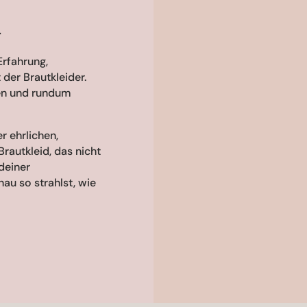
r
Erfahrung,
der Brautkleider.
den und rundum
r ehrlichen,
rautkleid, das nicht
 deiner
au so strahlst, wie