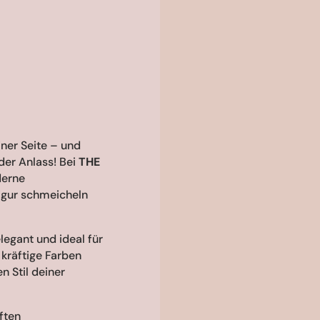
ner Seite – und
der Anlass! Bei
THE
derne
Figur schmeicheln
elegant und ideal für
 kräftige Farben
n Stil deiner
ften