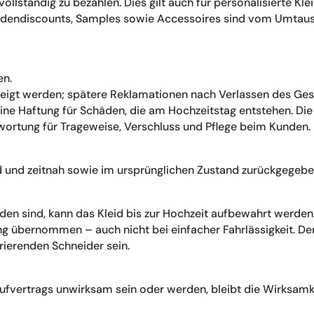
llständig zu bezahlen. Dies gilt auch für personalisierte Klei
modendiscounts, Samples sowie Accessoires sind vom Umtaus
en.
igt werden; spätere Reklamationen nach Verlassen des Gesc
ne Haftung für Schäden, die am Hochzeitstag entstehen. Die
wortung für Trageweise, Verschluss und Pflege beim Kunden.
d und zeitnah sowie im ursprünglichen Zustand zurückgegeb
den sind, kann das Kleid bis zur Hochzeit aufbewahrt werden
ng übernommen – auch nicht bei einfacher Fahrlässigkeit. De
ierenden Schneider sein.
Kaufvertrags unwirksam sein oder werden, bleibt die Wirksa